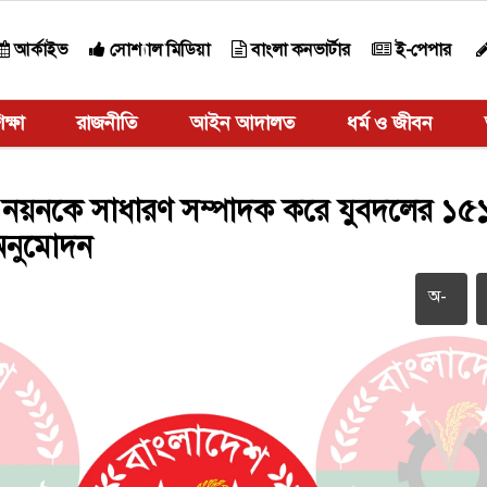
আর্কাইভ
সোশ্যাল মিডিয়া
বাংলা কনভার্টার
ই-পেপার
ক্ষা
রাজনীতি
আইন আদালত
ধর্ম ও জীবন
ি, নয়নকে সাধারণ সম্পাদক করে যুবদলের ১৫
অনুমোদন
অ-