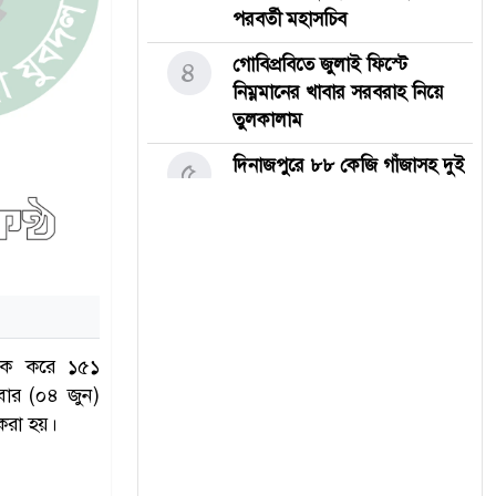
পরবর্তী মহাসচিব
গোবিপ্রবিতে জুলাই ফিস্টে
৪
নিম্নমানের খাবার সরবরাহ নিয়ে
তুলকালাম
দিনাজপুরে ৮৮ কেজি গাঁজাসহ দুই
৫
মাদক কারবারি গ্রেপ্তার
নানা আয়োজনে গোবিপ্রবিতে
৬
জুলাই গণঅভ্যুত্থান দিবস উদযাপন
ছাতকে জুলাই গণ-অভ্যুত্থান দিবসে
৭
আলোচনা, জুলাই যোদ্ধাদের
াদক করে ১৫১
সংবর্ধনা ও পুরস্কার বিতরণ
িবার (০৪ জুন)
করা হয়।
দিনাজপুরে যথাযোগ্য মর্যাদায়
৮
পালিত হলো জুলাই গণঅভ্যুত্থান
দিবস-২০২৬