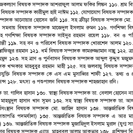
কল্যাণ বিষয়ক সম্পাদক আশরাফুল আলম ফকির লিঙ্কন ১১০. শ্রম বি
ল্প বিষয়ক সম্পাদক কারীমুল হাই নাঈম ১১২. যোগাযোগ বিষয়ক সম্পাদ
ক সম্পাদক আনোয়ার হোসেন জনি ১১৪. সহ ক্রীড়া বিষয়ক সম্পাদক মো.
 ও সমবায় বিষয়ক সম্পাদক মাজেদুল ইসলাম রুমন ১১৬. গণশিক্ষা ব
সহ গণশিক্ষা বিষয়ক সম্পাদক সাইদুর রহমান রয়েল ১১৮. বন ও প
বাপ্পী ১১৯. সহ বন ও পরিবেশ বিষয়ক সম্পাদক খোরশেদ আলম ১২০. ক্
তাফিজুর রহমান ১২১. ধর্ম বিষয়ক সম্পাদক কামরুজ্জামান নান্নু ১২২. ত্র
মুদ ১২৩. সহ ত্রাণ ও পুর্নবাসন বিষয়ক সম্পাদক আব্দুল কুদ্দুস মজু
াদক খন্দকার মাহবুবুর রহমান মাহী ১২৫. সহ জলবায়ু বিষয়ক সম্প
রযুক্তি বিষয়ক সম্পাদক কে এস এম মুসাব্বির শাফী ১২৭. তথ্য ও প্র
িন্স ১২৮. মৎস্য ও পশুপালন বিষয়ক সম্পাদক শাহজাহান রনি।
পাদক ডা. গালিব হাসান ১৩০. স্বাস্থ্য বিষয়ক সম্পাদক ডা. বেলাল হোসেন
ডা. মাহমুদুল হাসান খান সুমন ১৩২. সহ স্বাস্থ্য বিষয়ক সম্পাদক ডা. 
ংস্থান বিষয়ক সম্পাদক মো. জাহিদ হাসান ১৩৪. আন্তর্জাতিক বি
হ-সভাপতি পদমর্যাদা) ১৩৫. আন্তর্জাতিক বিষয়ক সম্পাদক এ আর মাম
) ১৩৬. আন্তর্জাতিক বিষয়ক সম্পাদক মুজাহিদুল ইসলাম মুরাদ (যুগ্ম স
কার বিষয়ক সম্পাদক এ্যাড. মাহবুবুল আলম আকতার ১৩৮. প্রশিক্ষণ ব