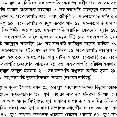
়েম মুন্না ২. সিনিয়র সহ-সভাপতি রেজাউল কবীর পল ৩. সহ-সভ
পতি কামাল আনোয়ার আহাম্মদ ৫. সহ-সভাপতি মাহফুজুর রহমান ম
দুলাল ৭. সহ-সভাপতি শাহ আলম চৌধুরী ৮. সহ-সভাপতি সাইদুর র
দিপু ১০. সহ-সভাপতি আবদুল জব্বার খান ১১. সহ-সভাপতি খন্দক
ীফ উদ্দীন জুয়েল ১৩. সহ-সভাপতি ইয়াসিন ফেরদৌস মুরাদ ১৪
 সহ-সভাপতি সাইদ ইকবাল মাহমুদ টিটু ১৬. সহ-সভাপতি মোহ
তি মাহমুদুস সালেহীন ১৮. সহ-সভাপতি আতিকুর রহমান আতিক ১৯
. সহ-সভাপতি এইচ এম তসলিম উদ্দিন ২১. সহ-সভাপতি নাজমুল আ
ুল হক ২৩. সহ-সভাপতি আবু সাঈদ আহমেদ (যুক্তরাষ্ট্র) ২৪. সহ
. সহ-সভাপতি ফেরদৌস আহমেদ মুন্না ২৬. সহ-সভাপতি তরিকুল ইসলাম 
হাম্মদ তাজুল ইসলাম ২৮. সহ-সভাপতি মঞ্জুরুল আজিম সুমন ২৯
সহ-সভাপতি নুরুল ইসলাম সোহেল (দপ্তরের দায়িত্বে)।
ম্মদ নূরুল ইসলাম নয়ন ৩২. ১ম যুগ্ম সাধারণ সম্পাদক বিল্লাল হো
হাম্মদ কামরুজ্জামান ৩৪. যুগ্ম সাধারণ সম্পাদক মনিরুল ইসলাম সো
 আল হাসান মিন্টু ৩৬. যুগ্ম সাধারণ সম্পাদক শাহ নাসির উদ্দিন র
িন ভূইয়া ৩৮. যুগ্ম সাধারণ সম্পাদক মঈনুদ্দীন রুবেল ৩৯. যুগ্ম স
০. যুগ্ম সাধারণ সম্পাদক এজমল হোসেন পাইলট ৪১. যুগ্ম সাধ