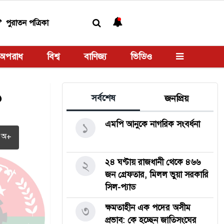
পুরাতন পত্রিকা
অপরাধ
বিশ্ব
বাণিজ্য
ভিডিও
১
সর্বশেষ
জনপ্রিয়
এমপি আনুকে নাগরিক সংবর্ধনা
১
অ+
২৪ ঘণ্টায় রাজধানী থেকে ৪৬৬
২
জন গ্রেফতার, মিলল ভুয়া সরকারি
সিল-প্যাড
ক্ষমতাহীন এক পদের অসীম
৩
প্রভাব: কে হচ্ছেন জাতিসংঘের