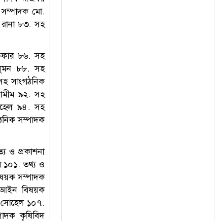
 সম্পাদক মো.
ম রানা ৮৩. সহ
ফফার ৮৬. সহ
সুমন ৮৮. সহ
সহ সাংগঠনিক
শামীম ৯২. সহ
োহেল ৯৪. সহ
ঠনিক সম্পাদক
্য ও প্রকাশনা
 ১০১. তথ্য ও
ষয়ক সম্পাদক
. আইন বিষয়ক
ন সোহেল ১০৭.
াদক কৃষিবিদ