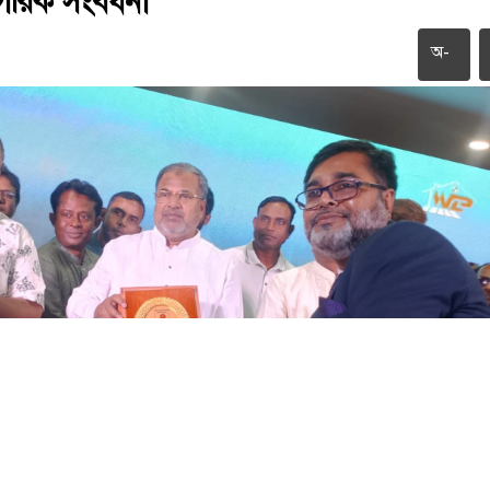
রিক সংবর্ধনা
অ-