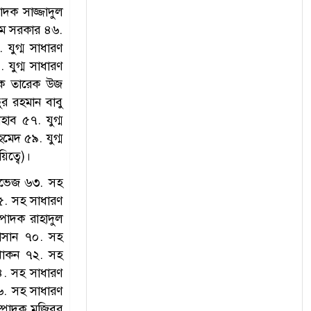
াদক সাজ্জাদুল
রিম সরকার ৪৬.
যুগ্ম সাধারণ
যুগ্ম সাধারণ
াদক তারেক উজ
ুর রহমান বাবু
হাব ৫৭. যুগ্ম
েদ ৫৯. যুগ্ম
িত্বে)।
রভেজ ৬৩. সহ
৫. সহ সাধারণ
্পাদক রাহাদুল
াসান ৭০. সহ
 খোকন ৭২. সহ
৪. সহ সাধারণ
৬. সহ সাধারণ
ম্পাদক মজিবর