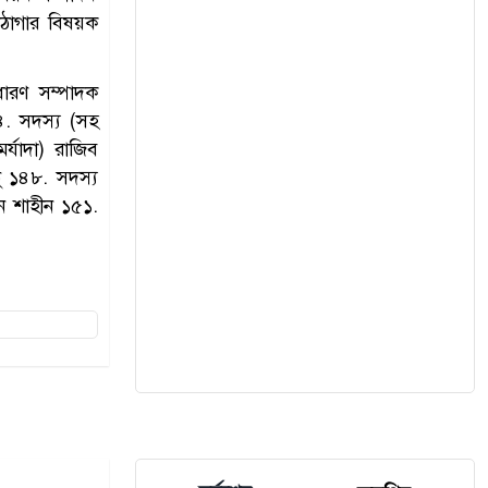
ঠাগার বিষয়ক
ারণ সম্পাদক
৪. সদস্য (সহ
্যাদা) রাজিব
ঠু ১৪৮. সদস্য
ন শাহীন ১৫১.