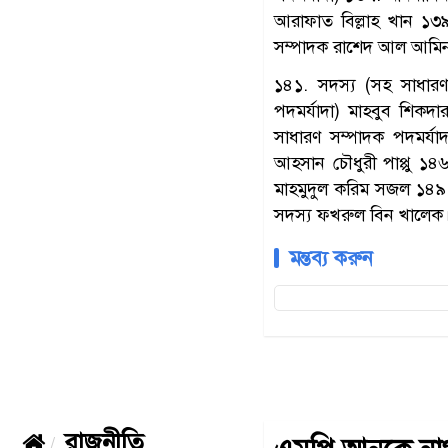
আরাফাত বিল্লাহ খান ১৩৯
সম্পাদক রাশেদ আল আমিন
১৪১. সদস্য (সহ সাধারণ
পদমর্যাদা) মাহবুব শিকদ
সাধারণ সম্পাদক পদমর্যা
আহসান চৌধুরী পাপ্পু ১৪৬
মাহমুদুল করিম সজল ১৪৯
সদস্য ফখরুল বিন খালেক
মন্তব্য করুন
রাজনীতি