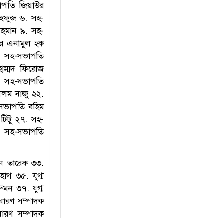
াপতি জিয়াউর
আমদানির ধারাবাহিকতায়
াহফুজ ৬. সহ-
৯
কাঁচামরিচের দাম কমছেই, হিলিতে
হমান ৯. সহ-
কেজি ১২০ টাকা
ার এনামুল হক
. সহ-সভাপতি
দেশের বাজারে ফের চড়া সোনার
১০
াম্মদ ফিরোজ
দর, একদিনে বাড়ল প্রায় ১০
. সহ-সভাপতি
হাজার টাকা
লম নাজু ২২.
-সভাপতি রহিম
টিটু ২৭. সহ-
. সহ-সভাপতি
সেন তারেক ৩৩.
হাগ ৩৫. যুগ্ম
ুমন ৩৭. যুগ্ম
াধারণ সম্পাদক
ারণ সম্পাদক