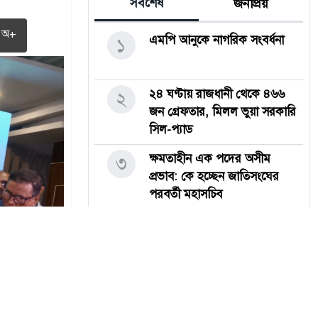
সর্বশেষ
জনপ্রিয়
অ+
এমপি আনুকে নাগরিক সংবর্ধনা
১
২৪ ঘণ্টায় রাজধানী থেকে ৪৬৬
২
জন গ্রেফতার, মিলল ভুয়া সরকারি
সিল-প্যাড
ক্ষমতাহীন এক পদের অসীম
৩
প্রভাব: কে হচ্ছেন জাতিসংঘের
পরবর্তী মহাসচিব
গোবিপ্রবিতে জুলাই ফিস্টে
৪
নিম্নমানের খাবার সরবরাহ নিয়ে
তুলকালাম
দিনাজপুরে ৮৮ কেজি গাঁজাসহ দুই
৫
মাদক কারবারি গ্রেপ্তার