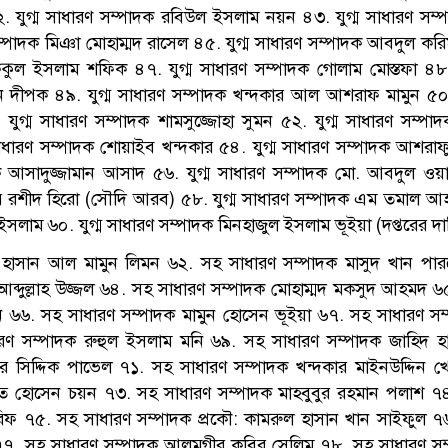
 যুগ্ম সাধারণ সম্পাদক রবিউল ইসলাম নয়ন ৪৩. যুগ্ম সাধারণ সম্প
সম্পাদক মিঞা মোহাম্মদ রাসেল ৪৫. যুগ্ম সাধারণ সম্পাদক আবদুল ক
ফিকুল ইসলাম শফিক ৪৭. যুগ্ম সাধারণ সম্পাদক গোলাম মোস্তফা ৪৮. 
 দীপক ৪৯. যুগ্ম সাধারণ সম্পাদক খন্দকার আল আশরাফ মামুন ৫০. 
 যুগ্ম সাধারণ সম্পাদক শামসুজ্জোহা সুমন ৫২. যুগ্ম সাধারণ সম্প
াধারণ সম্পাদক শোয়াইব খন্দকার ৫৪. যুগ্ম সাধারণ সম্পাদক আশরাফ
ক আসাদুজ্জামান আসাদ ৫৬. যুগ্ম সাধারণ সম্পাদক মো. আবদুল ওয়া
র রশীদ হিরো (সৌদি আরব) ৫৮. যুগ্ম সাধারণ সম্পাদক এম তমাল আহম
লাম ৬০. যুগ্ম সাধারণ সম্পাদক মিনহাজুল ইসলাম ভূইয়া (দপ্তরের দায়
 হাসান আল মামুন লিমন ৬২. সহ সাধারণ সম্পাদক মাসুদ খান পা
ব্দুল্লাহ উজ্জল ৬৪. সহ সাধারণ সম্পাদক মোহাম্মদ মকসুদ আহমদ ৬
মুন ৬৬. সহ সাধারণ সম্পাদক মামুন হোসেন ভূইয়া ৬৭. সহ সাধারণ সম
 সম্পাদক রুহুল ইসলাম মনি ৬৯. সহ সাধারণ সম্পাদক জাহিদ হ
র সিদ্দিক পাভেল ৭১. সহ সাধারণ সম্পাদক খন্দকার মাইনউদ্দিন
াত হোসেন চয়ন ৭৩. সহ সাধারণ সম্পাদক মাহবুবুর রহমান পলাশ ৭
ফ ৭৫. সহ সাধারণ সম্পাদক প্রকৌ: কামরুল হাসান খান সাইফুল ৭
ন ৭৭. সহ সাধারণ সম্পাদক আলমগীর কবির সেলিম ৭৮. সহ সাধারণ স