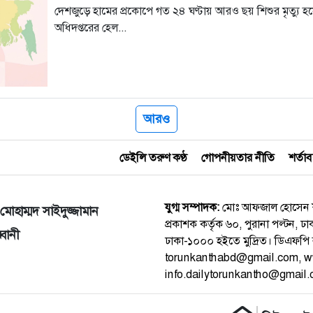
দেশজুড়ে হামের প্রকোপে গত ২৪ ঘণ্টায় আরও ছয় শিশুর মৃত্যু হয়েছে
অধিদপ্তরের হেল...
আরও
ডেইলি তরুণ কণ্ঠ
গোপনীয়তার নীতি
শর্তা
যুগ্ম সম্পাদক:
মোঃ আফজাল হোসেন
মোহাম্মদ সাইদুজ্জামান
প্রকাশক কর্তৃক ৬০, পুরানা পল্টন, ঢ
বানী
ঢাকা-১০০০ হইতে মুদ্রিত। ডিএফপি 
torunkanthabd@gmail.com, www
info.dailytorunkantho@gmail.