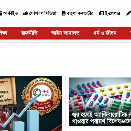
আর্কাইভ
সোশ্যাল মিডিয়া
বাংলা কনভার্টার
ই-পেপার
িক্ষা
রাজনীতি
আইন আদালত
ধর্ম ও জীবন
জ্বর হলেই অ্যান্টিবায়োটিক 
খাওয়ার পরামর্শ বিশেষজ্ঞদ