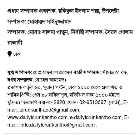
প্রধান সম্পাদক-প্রকাশক: রফিকুল ইসলাম শান্ত, উপদেষ্টা
সম্পাদক: মোহাম্মদ সাইদুজ্জামান
সম্পাদক: মোসাঃ সালমা খাতুন, নির্বাহী সম্পাদক: সৈয়দ গোলাম
রাব্বানী
ঢাকা
যুগ্ম সম্পাদক:
মোঃ আফজাল হোসেন
বার্তা সম্পাদক :
সীমান্ত আরিফ,
নগর সম্পাদক:
সোহেল আহমেদ।
প্রকাশক কর্তৃক ৬০, পুরানা পল্টন, ঢাকা ১০০০ থেকে প্রকাশিত ও
শামিম প্রিন্টিং প্রেস ৯৮ ফকিরাপুল, মতিঝিল ঢাকা-১০০০ হইতে
মুদ্রিত। ডিএফপি বক্স নং- 2828, ফোন- 02-9513697, (বার্তা), E-
mail: torunkanthabd@gmail.com,
www.dailytorunkantho.com, e.dailytorunkantho.com, E-
mail : info.dailytorunkantho@gmail.com .