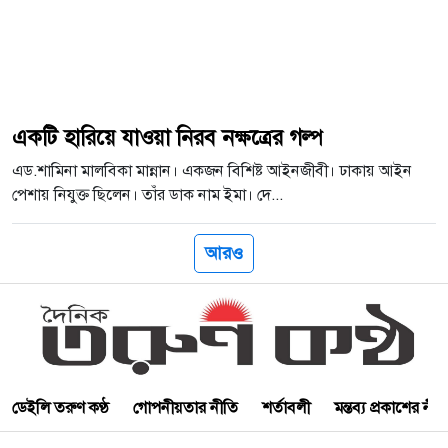
একটি হারিয়ে যাওয়া নিরব নক্ষত্রের গল্প
এড.শামিনা মালবিকা মান্নান। একজন বিশিষ্ট আইনজীবী। ঢাকায় আইন
পেশায় নিযুক্ত ছিলেন। তাঁর ডাক নাম ইমা। দে...
আরও
ডেইলি তরুণ কণ্ঠ
গোপনীয়তার নীতি
শর্তাবলী
মন্তব্য প্রকাশের নী