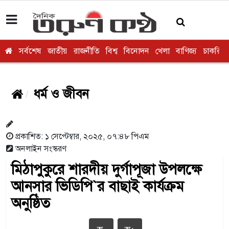
সর্বশেষ
জাতীয়
রাজনীতি
বিশ্ব
বিনোদন
খেলা
বাণিজ্য
চাকরি
ধর্ম ও জীবন
প্রকাশিত: ১ সেপ্টেম্বার, ২০২৫, ০৭:৪৮ পিএম
অনলাইন সংস্করণ
মিঠাপুকুরে শারদীয় দুর্গাপূজা উপলক্ষে
আনসার ভিডিপি‍‍`র বাছাই কার্যক্রম
অনুষ্ঠিত