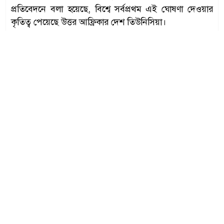
প্রতিবেদনে বলা হয়েছে, বিশ্বে সর্বপ্রথম এই ঘোষণা দেওয়ার
কৃতিত্ব পেয়েছে উত্তর আফ্রিকার দেশ তিউনিসিয়া।
আরবি বর্ষপঞ্জি অনুসারে আগামীকাল সোমবার পবিত্র জিলহজ
মাসের প্রথম দিন গণ্য হবে। জিলহজের ১০ তারিখে ঈদুল আজহা
উদযাপনের রীতি অনুযায়ী হিসাব করলে আগামী ২৭ মে তারিখটি
নির্ধারিত হয়েছে। উল্লেখযোগ্যভাবে, তুরস্ক চাঁদ দেখার ওপর
নির্ভর না করে সম্পূর্ণ বৈজ্ঞানিক জোতির্বিজ্ঞানভিত্তিক গণনার
ভিত্তিতে তাদের ধর্মীয় উৎসবের তারিখ নির্ধারণ করে থাকে।
আবুধাবিভিত্তিক আন্তর্জাতিক জ্যোতির্বিজ্ঞান কেন্দ্র (আইএসি)
জানিয়েছে, আজ ১৭ মে থেকেই জিলহজ মাসের নতুন চাঁদ দেখা
যাওয়ার সম্ভাবনা রয়েছে। পূর্ব এশিয়া, দক্ষিণ আফ্রিকা ও দক্ষিণ
আমেরিকার কিছু অঞ্চলে টেলিস্কোপের সাহায্যে প্রথম
পশ্চিমাকাশে চাঁদ দর্শনের পরিস্থিতি তৈরি হতে পারে। আইএসির
জোতির্বৈজ্ঞানিক হিসাব বলছে, ২৭ মে বিশ্বের অধিকাংশ দেশেই
পবিত্র ঈদুল আজহা উদযাপনের প্রবল সম্ভাবনা রয়েছে। এখন
অপেক্ষা শুধু নিজ নিজ দেশে চাঁদ দেখা সাপেক্ষে চূড়ান্ত ঘোষণার।