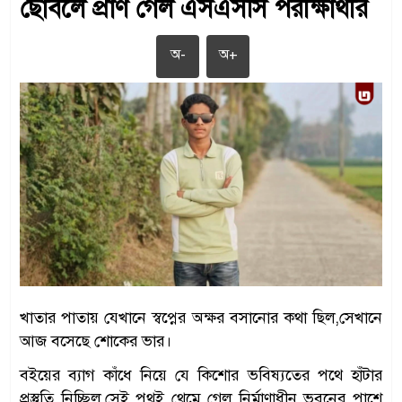
ছোবলে প্রাণ গেল এসএসসি পরীক্ষার্থীর
অ-
অ+
খাতার পাতায় যেখানে স্বপ্নের অক্ষর বসানোর কথা ছিল,সেখানে
আজ বসেছে শোকের ভার।
বইয়ের ব্যাগ কাঁধে নিয়ে যে কিশোর ভবিষ্যতের পথে হাঁটার
প্রস্তুতি নিচ্ছিল,সেই পথই থেমে গেল নির্মাণাধীন ভবনের পাশে