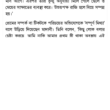
মাস আগে। এরপর তারা কুফু অনুযায়ী মিলে গেলে ছেলে ও
মেয়ের সাক্ষাতের ব্যবস্থা করে। উভয়পক্ষ রাজি হলে বিয়ে সম্পন্ন
হয়।'
প্রেমের সম্পর্ক বা টিকটকে পরিচয়ের অভিযোগকে 'সম্পূর্ণ মিথ্যা'
বলে উড়িয়ে দিয়েছেন মাদানী। তিনি বলেন, 'কিছু লোক বলার
চেষ্টা করছে, আমি নাকি আমার প্রথম স্ত্রী থাকা অবস্থায় এই
মেয়ের সাথে প্রেম করে চাপে পড়ে বিয়ে করেছি। আবার অনেক
নির্লজ্জরা ত বলছে টিক টকে নাকি পরিচয়, মাআযাল্লাহ!
আল্লাহকে হাজির-নাজির রেখে বলছি, এই মেয়েকে বিয়ের দিন
দেখার আগ পর্যন্ত আমি জীবনে কোনোদিন দেখিনি, এমনকি তার
সাথে একবারের জন্য কথাও হয়নি।'
প্রথম স্ত্রীর প্রতি দায়িত্ব পালনের প্রশ্নেও নিজের অবস্থান স্পষ্ট
করেন তিনি। দাবি করেন, অপারেশনের রাতে সারারাত স্ত্রীর
বিছানার পাশে বসে ছিলেন, হাসপাতালে টানা চার দিন রাত-দিন
কাটিয়েছেন ঠিকমতো ঘুম বা খাবার ছাড়াই।
সমালোচকদের উদ্দেশে মাদানী বলেন, 'এ দেশের অনেক