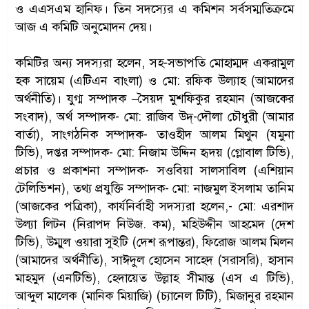
ও এএসএম হানিফ। তিন সদস্যের এ কমিশন সর্বসম্মতিক্রমে
আজ এ কমিটি অনুমোদন দেয়।
কমিটির অন্য সদস্যরা হলেন, সহ-সভাপতি মোহাম্মদ একরামুল
হক সায়েম (এটিএন বাংলা) ও মো: রফিক উল্যাহ (আমাদের
অর্থনীতি)। যুগ্ম সম্পাদক –সৈয়দ মুশফিকুর রহমান (আজকের
সংবাদ), অর্থ সম্পাদক- মো: রাজিব উদ্-দৌলা চৌধুরী (আমার
বার্তা), সাংগঠনিক সম্পাদক- তাওহীদ আলম মিথুন (যমুনা
টিভি), দপ্তর সম্পাদক- মো: নিজাম উদ্দিন হৃদয় (গ্লোবাল টিভি),
প্রচার ও প্রকাশনা সম্পাদক- সওবিয়া সালসাবিল (এশিয়ান
টেলিভিশন), তথ্য প্রযুক্তি সম্পাদক- মো: নাজমুল ইসলাম তানিম
(আজকের পত্রিকা), কার্যনির্বাহী সদস্যরা হলেন,- মো: এরশাদ
উল্যা লিটন (নিরাপদ নিউজ. কম), মহিউদ্দীন আহমেদ (দেশ
টিভি), উম্মুল ওয়ারা সুইটি (দেশ রূপান্তর), ফিরোজ আলম মিলন
(আমাদের অর্থনীতি), সাঈদুল হোসেন সাহেদ (সরাসরি), হাসান
মাহমুদ (এনটিভি), হেদায়েত উল্লাহ সীমান্ত (এস এ টিভি),
আব্দুল মালেক (মানিক মিয়াজি) (চ্যানেল টিটি), মিজানুর রহমান