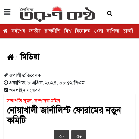
সর্বশেষ
জাতীয়
রাজনীতি
বিশ্ব
বিনোদন
খেলা
বাণিজ্য
চাকরি
মিডিয়া
রূপালী প্রতিবেদক
প্রকাশিত: ৮ এপ্রিল, ২০২৪, ০৮:৫২ পিএম
অনলাইন সংস্করণ
সভাপতি সুমন, সম্পাদক মহিন
নোয়াখালী জার্নালিস্ট ফোরামের নতুন
কমিটি
অ-
অ+