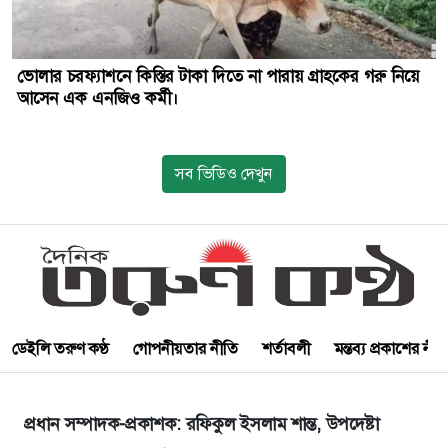
ভোলার চরফ্যাশনে কিস্তির টাকা দিতে না পারায় গ্রাহকের গরু নিয়ে
আসেন এক এনজিও কর্মী।
সব ভিডিও দেখুন
ডেইলি তরুণ কণ্ঠ
গোপনীয়তার নীতি
শর্তাবলী
মন্তব্য প্রকাশের নী
প্রধান সম্পাদক-প্রকাশক: রফিকুল ইসলাম শান্ত, উপদেষ্টা