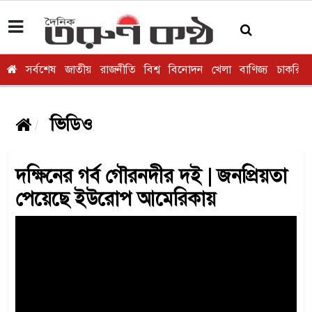
সর্বশেষ
জাতীয়
রাজনীতি
বিশ্ব
বিনোদন
খেলা
বাণিজ্য
চাকরি
ভিডিও
দক্ষিনের গর্ব গৌরনদীর দই | জনপ্রিয়তা
পেয়েছে ইউরোপ আমেরিকায়