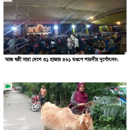
আজ ষষ্ঠী সারা দেশে ৩১ হাজার ৪৬১ মণ্ডপে শারদীয় দুর্গোৎসব।