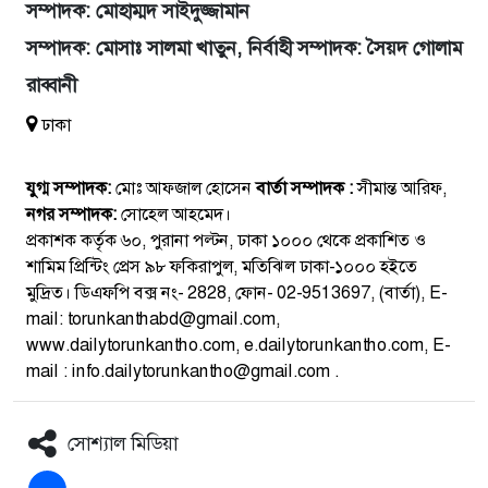
সম্পাদক: মোহাম্মদ সাইদুজ্জামান
সম্পাদক: মোসাঃ সালমা খাতুন, নির্বাহী সম্পাদক: সৈয়দ গোলাম
রাব্বানী
ঢাকা
যুগ্ম সম্পাদক:
মোঃ আফজাল হোসেন
বার্তা সম্পাদক :
সীমান্ত আরিফ,
নগর সম্পাদক:
সোহেল আহমেদ।
প্রকাশক কর্তৃক ৬০, পুরানা পল্টন, ঢাকা ১০০০ থেকে প্রকাশিত ও
শামিম প্রিন্টিং প্রেস ৯৮ ফকিরাপুল, মতিঝিল ঢাকা-১০০০ হইতে
মুদ্রিত। ডিএফপি বক্স নং- 2828, ফোন- 02-9513697, (বার্তা), E-
mail: torunkanthabd@gmail.com,
www.dailytorunkantho.com, e.dailytorunkantho.com, E-
mail : info.dailytorunkantho@gmail.com .
সোশ্যাল মিডিয়া