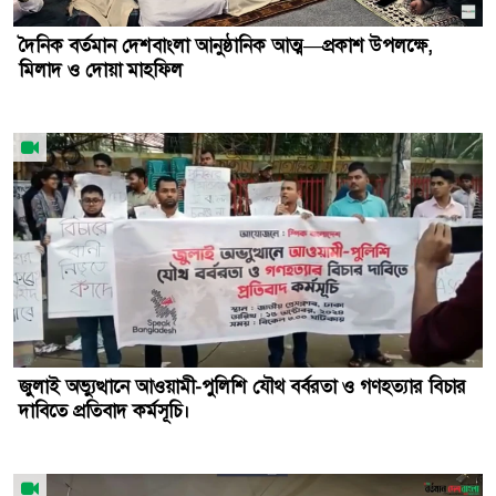
দৈনিক বর্তমান দেশবাংলা আনুষ্ঠানিক আত্ম—প্রকাশ উপলক্ষে,
মিলাদ ও দোয়া মাহফিল
জুলাই অভ্যুত্থানে আওয়ামী-পুলিশি যৌথ বর্বরতা ও গণহত্যার বিচার
দাবিতে প্রতিবাদ কর্মসূচি।