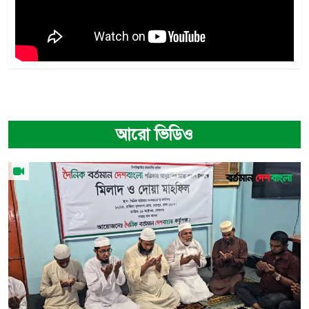
আরো ভিডিও