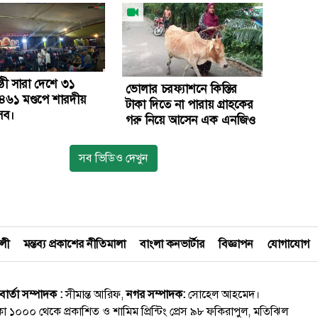
ঠী সারা দেশে ৩১
ভোলার চরফ্যাশনে কিস্তির
৪৬১ মণ্ডপে শারদীয়
টাকা দিতে না পারায় গ্রাহকের
ৎসব।
গরু নিয়ে আসেন এক এনজিও
কর্মী।
সব ভিডিও দেখুন
বলী
মন্তব্য প্রকাশের নীতিমালা
বাংলা কনভার্টার
বিজ্ঞাপন
যোগাযোগ
বার্তা সম্পাদক :
সীমান্ত আরিফ,
নগর সম্পাদক:
সোহেল আহমেদ।
াকা ১০০০ থেকে প্রকাশিত ও শামিম প্রিন্টিং প্রেস ৯৮ ফকিরাপুল, মতিঝিল