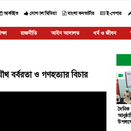
আর্কাইভ
সোশ্যাল মিডিয়া
বাংলা কনভার্টার
ই-পেপার
ক্ষা
রাজনীতি
আইন আদালত
ধর্ম ও জীবন
যৌথ বর্বরতা ও গণহত্যার বিচার
দৈনিক 
আনুষ্ঠ
উপলক্ষ
মাহফি