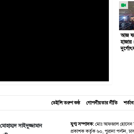
আজ ষষ্
হাজার 
দুর্গো
ডেইলি তরুণ কণ্ঠ
গোপনীয়তার নীতি
শর্তা
যুগ্ম সম্পাদক:
মোঃ আফজাল হোসেন
মোহাম্মদ সাইদুজ্জামান
প্রকাশক কর্তৃক ৬০, পুরানা পল্টন, ঢ