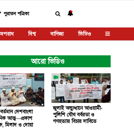
পুরাতন পত্রিকা
অপরাধ
বিশ্ব
বাণিজ্য
ভিডিও
আরো ভিডিও
জুলাই অভ্যুত্থানে আওয়ামী-
বর্তমান দেশবাংলা
পুলিশি যৌথ বর্বরতা ও
ানিক আত্ম—প্রকাশ
গণহত্যার বিচার দাবিতে
ে, মিলাদ ও দোয়া
প্রতিবাদ কর্মসূচি।
ল