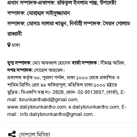
প্রধান সম্পাদক-প্রকাশক: রফিকুল ইসলাম শান্ত, উপদেষ্টা
সম্পাদক: মোহাম্মদ সাইদুজ্জামান
সম্পাদক: মোসাঃ সালমা খাতুন, নির্বাহী সম্পাদক: সৈয়দ গোলাম
রাব্বানী
ঢাকা
যুগ্ম সম্পাদক:
মোঃ আফজাল হোসেন
বার্তা সম্পাদক :
সীমান্ত আরিফ,
নগর সম্পাদক:
সোহেল আহমেদ।
প্রকাশক কর্তৃক ৬০, পুরানা পল্টন, ঢাকা ১০০০ থেকে প্রকাশিত ও
শামিম প্রিন্টিং প্রেস ৯৮ ফকিরাপুল, মতিঝিল ঢাকা-১০০০ হইতে
মুদ্রিত। ডিএফপি বক্স নং- 2828, ফোন- 02-9513697, (বার্তা), E-
mail: torunkanthabd@gmail.com,
www.dailytorunkantho.com, e.dailytorunkantho.com, E-
mail : info.dailytorunkantho@gmail.com .
সোশ্যাল মিডিয়া