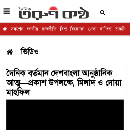
সর্বশেষ
জাতীয়
রাজনীতি
বিশ্ব
বিনোদন
খেলা
বাণিজ্য
চাকরি
ভিডিও
দৈনিক বর্তমান দেশবাংলা আনুষ্ঠানিক
আত্ম—প্রকাশ উপলক্ষে, মিলাদ ও দোয়া
মাহফিল