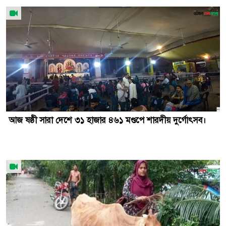
আজ ষষ্ঠী সারা দেশে ৩১ হাজার ৪৬১ মণ্ডপে শারদীয় দুর্গোৎসব।