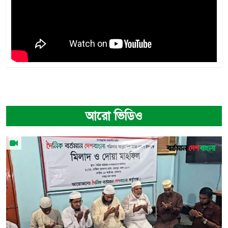
আরো ভিডিও