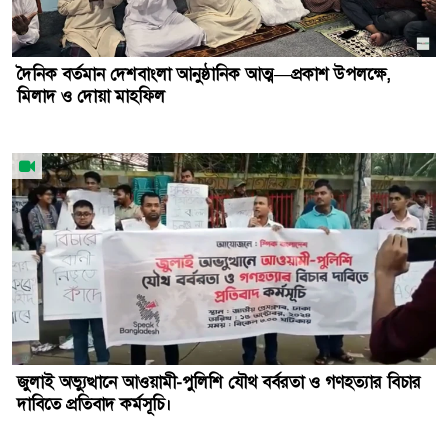
দৈনিক বর্তমান দেশবাংলা আনুষ্ঠানিক আত্ম—প্রকাশ উপলক্ষে,
মিলাদ ও দোয়া মাহফিল
জুলাই অভ্যুত্থানে আওয়ামী-পুলিশি যৌথ বর্বরতা ও গণহত্যার বিচার
দাবিতে প্রতিবাদ কর্মসূচি।