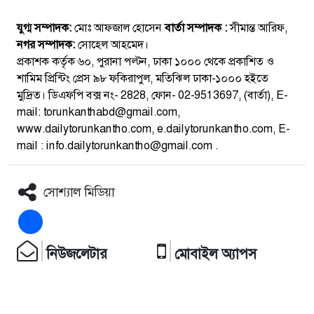
যুগ্ম সম্পাদক:
মোঃ আফজাল হোসেন
বার্তা সম্পাদক :
সীমান্ত আরিফ,
নগর সম্পাদক:
সোহেল আহমেদ।
প্রকাশক কর্তৃক ৬০, পুরানা পল্টন, ঢাকা ১০০০ থেকে প্রকাশিত ও
শামিম প্রিন্টিং প্রেস ৯৮ ফকিরাপুল, মতিঝিল ঢাকা-১০০০ হইতে
মুদ্রিত। ডিএফপি বক্স নং- 2828, ফোন- 02-9513697, (বার্তা), E-
mail: torunkanthabd@gmail.com,
www.dailytorunkantho.com, e.dailytorunkantho.com, E-
mail : info.dailytorunkantho@gmail.com .
সোশ্যাল মিডিয়া
নিউজলেটার
মোবাইল অ্যাপস
প্রতিদিন মেইলে আপডেট
অ্যান্ড্রয়েড
পেতে সাবস্ক্রাইব করুন।
আইফোন