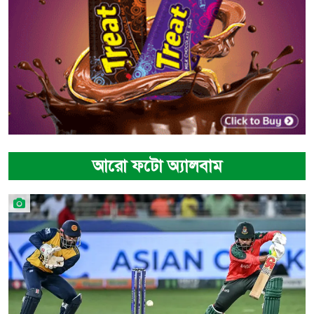
আরো ফটো অ্যালবাম