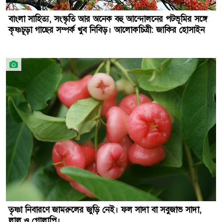
বাংলা সাহিত্য, সংস্কৃতি আর অনেক বহু আন্দোলনের পটভূমির সঙ্গে
কৃষ্ণচূড়া গাছের সম্পর্ক খুব নিবিড়। আলোকচিত্রী: জাকির হোসাইন
তৃষ্ণা নিবারণে জামরুলের জুড়ি নেই। ফল সাদা বা সবুজাভ সাদা,
লাল ও গোলাপি।