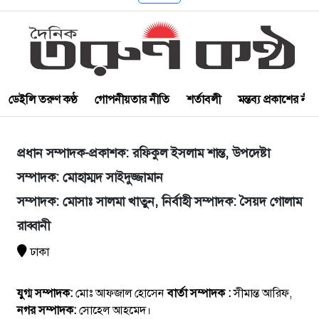
ডেইলি তরুণ কণ্ঠ
গোপনীয়তার নীতি
শর্তাবলী
মন্তব্য প্রকাশের নী
প্রধান সম্পাদক-প্রকাশক: রফিকুল ইসলাম শান্ত, উপদেষ্টা
সম্পাদক: মোহাম্মদ সাইদুজ্জামান
সম্পাদক: মোসাঃ সালমা খাতুন, নির্বাহী সম্পাদক: সৈয়দ গোলাম
রাব্বানী
ঢাকা
যুগ্ম সম্পাদক:
মোঃ আফজাল হোসেন
বার্তা সম্পাদক :
সীমান্ত আরিফ,
নগর সম্পাদক:
সোহেল আহমেদ।