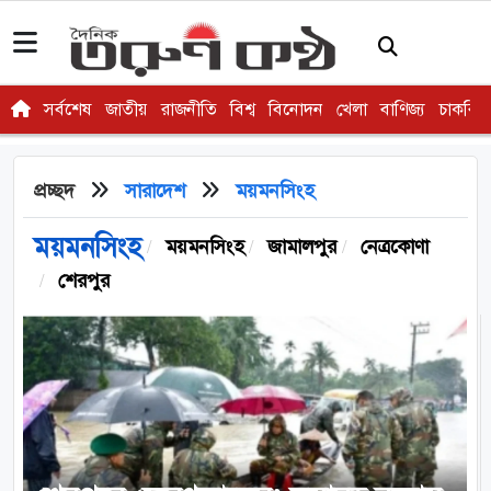
সর্বশেষ
জাতীয়
রাজনীতি
বিশ্ব
বিনোদন
খেলা
বাণিজ্য
চাকরি
প্রচ্ছদ
সারাদেশ
ময়মনসিংহ
ময়মনসিংহ
ময়মনসিংহ
জামালপুর
নেত্রকোণা
শেরপুর